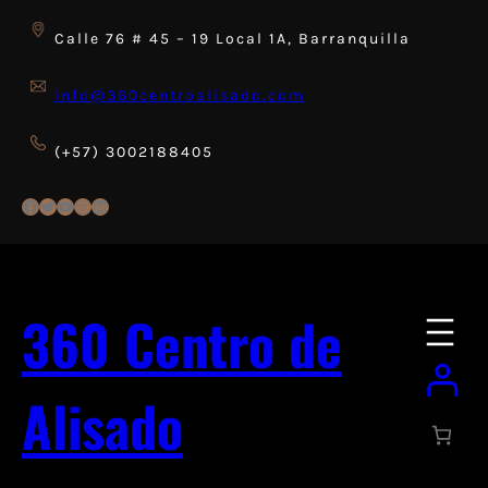
Saltar
al
Calle 76 # 45 – 19 Local 1A, Barranquilla
contenido
info@360centroalisado.com
(+57) 3002188405
Facebook
Twitter
YouTube
Instagram
LinkedIn
360 Centro de
Alisado